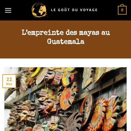
Skip
0
to
content
L’empreinte des mayas au
Guatemala
22
Nov