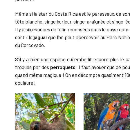
Même si la star du Costa Rica est le paresseux, ce son
tête blanche, singe hurleur, singe-araignée et singe-écu
Il y a six espèces de félin recensées dans le pays; comme
sont :
le
jaguar
que l’on peut apercevoir au Parc Natio
du Corcovado.
S’il y a bien une espèce qui embellit encore plus le p
troqués par des
perroquets.
Il faut avouer que de po
quand même magique ! On en décompte quasiment 1000 es
couleurs !