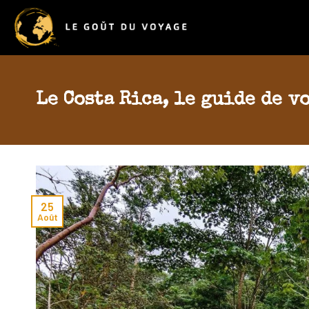
Skip
to
content
Le Costa Rica, le guide de v
25
Août