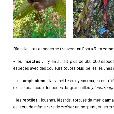
Bien d’autres espèces se trouvent au Costa Rica com
–
les
insectes
: il y en aurait plus de 300 000 espèc
espèces avec des couleurs toutes plus belles les unes 
–
les
amphibiens
: la rainette aux yeux rouges est d’
existe beaucoup d’espèces de grenouilles (
bleus, roug
–
les
reptiles
: iguanes, lézards, tortues de mer, caïman
est tout de même rare de croiser un serpent, et les cro