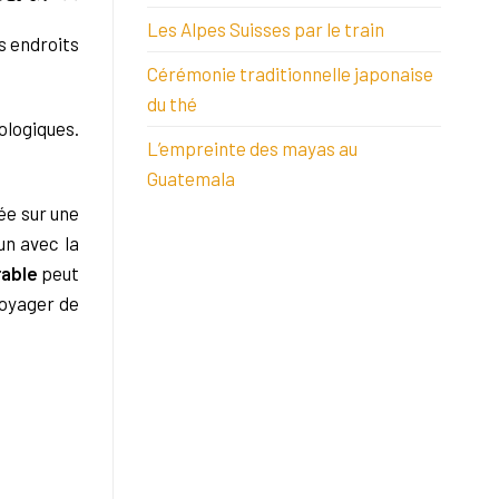
Les Alpes Suisses par le train
s endroits
Cérémonie traditionnelle japonaise
du thé
ologiques.
L’empreinte des mayas au
Guatemala
ée sur une
un avec la
rable
peut
voyager de