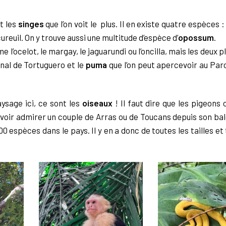
t les
singes
que l’on voit le plus. Il en existe quatre espèces 
reuil. On y trouve aussi une multitude d’espèce d’
opossum
.
 l’ocelot, le margay, le jaguarundi ou l’oncilla, mais les deux 
nal de Tortuguero et
le
puma
que l’on peut apercevoir au Par
aysage ici, ce sont les
oiseaux
! Il faut dire que les pigeons 
uvoir admirer un couple de Arras ou de Toucans depuis son bal
pèces dans le pays. Il y en a donc de toutes les tailles et 