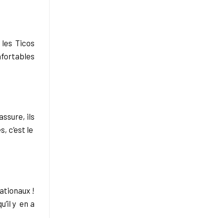
les Ticos
fortables
assure, ils
, c’est le
ationaux !
u’il y en a