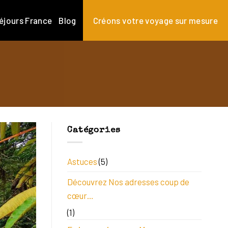
éjours France
Blog
Créons votre voyage sur mesure
Catégories
Astuces
(5)
Découvrez Nos adresses coup de
cœur…
(1)