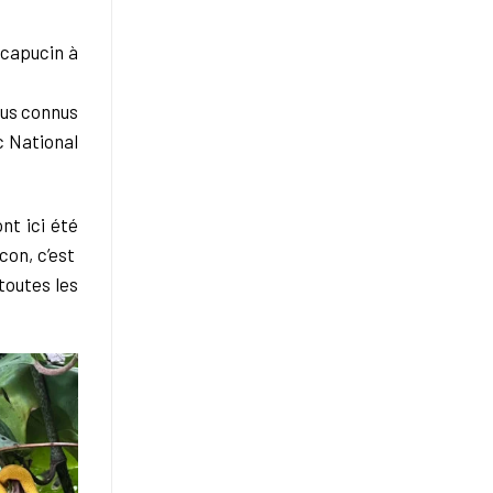
: capucin à
plus connus
c National
ont ici été
con, c’est
toutes les