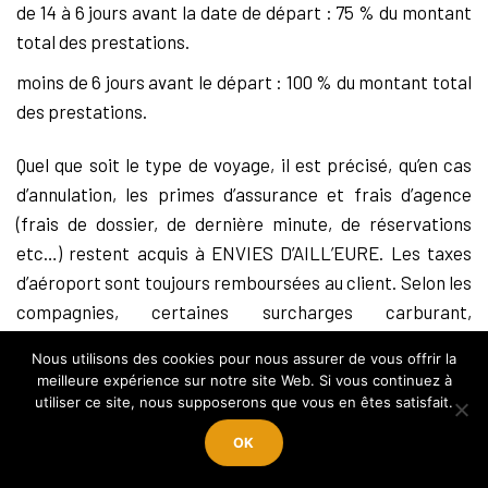
de 14 à 6 jours avant la date de départ : 75 % du montant
total des prestations.
moins de 6 jours avant le départ : 100 % du montant total
des prestations.
Quel que soit le type de voyage, il est précisé, qu’en cas
d’annulation, les primes d’assurance et frais d’agence
(frais de dossier, de dernière minute, de réservations
etc…) restent acquis à ENVIES D’AILL’EURE. Les taxes
d’aéroport sont toujours remboursées au client. Selon les
compagnies, certaines surcharges carburant,
surcharges sécurité etc… peuvent apparaitre en « taxes
Nous utilisons des cookies pour nous assurer de vous offrir la
d‘aéroport ». Certaines compagnies ne les remboursent
meilleure expérience sur notre site Web. Si vous continuez à
pas en cas d’annulation à moins de 30 jours du départ.
utiliser ce site, nous supposerons que vous en êtes satisfait.
OK
Cas particuliers :