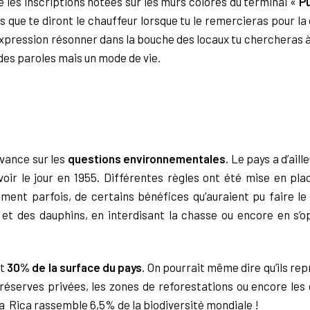
 les inscriptions
notées sur les murs colorés du terminal «
Pu
 que te diront le chauffeur
lorsque tu le remercieras pour la 
xpression résonner dans la bouche des locaux tu chercheras 
 des paroles
mais un mode de vie.
avance sur les
questions
environnementales.
Le pays a d’aill
oir le jour en 1955. Différentes règles ont été mise en
pla
iment parfois, de
certains bénéfices qu’auraient pu faire le
 et des dauphins, en interdisant la chasse ou
encore en s’o
t
30% de la surface du
pays
. On pourrait même dire qu’ils re
 réserves privées, les zones de reforestations ou
encore les 
a
Rica rassemble 6,5% de la biodiversité mondiale !