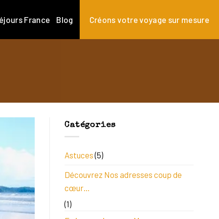
éjours France
Blog
Créons votre voyage sur mesure
Catégories
Astuces
(5)
Découvrez Nos adresses coup de
cœur…
(1)