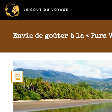
Skip
to
content
Envie de goûter à la « Pura 
20
Mai