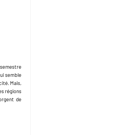
r semestre
qui semble
ité.
Mais,
es régions
gorgent de