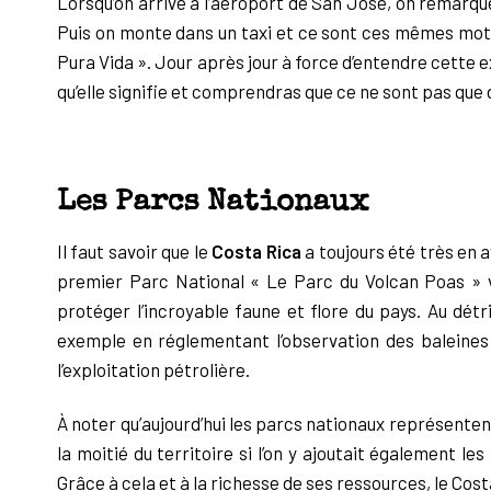
Lorsqu’on arrive à l’aéroport de San José, on remarque
Puis on
monte dans un taxi et ce sont ces mêmes mots
Pura Vida ». Jour après jour à force
d’entendre cette e
qu’elle signifie et comprendras que ce ne sont pas que
Les Parcs Nationaux
Il faut savoir que le
Costa Rica
a toujours été très en 
premier Parc National « Le
Parc du Volcan Poas » v
protéger l’incroyable faune et flore du pays. Au détr
exemple en réglementant
l’observation des baleines
l’exploitation pétrolière.
À noter qu’aujourd’hui l
es parcs nationaux représenten
la moitié du territoire si l’o
n
y ajoutait également les
Grâce à cela et à la richesse de ses ressources, le Cost