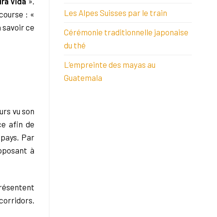
ra Vida
».
Les Alpes Suisses par le train
course : «
à
savoir ce
Cérémonie traditionnelle japonaise
du thé
L’empreinte des mayas au
Guatemala
eurs vu son
ce afin de
 pays. Par
pposant à
présentent
corridors.