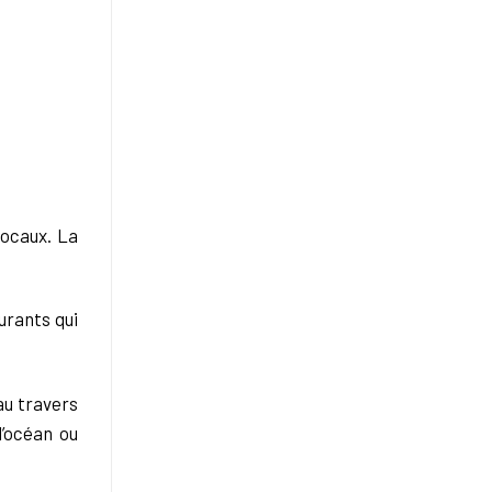
locaux. La
urants qui
au travers
l’océan ou