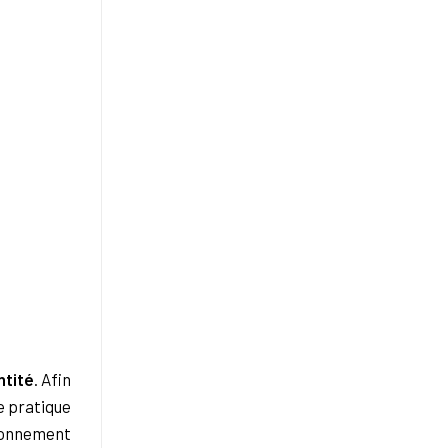
ntité
. Afin
ne pratique
ironnement