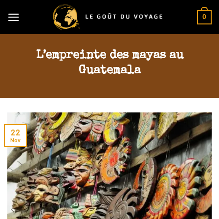
Skip
0
to
content
L’empreinte des mayas au
Guatemala
22
Nov