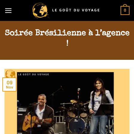
Skip
0
to
content
Soirée Brésilienne à l’agence
!
09
Nov