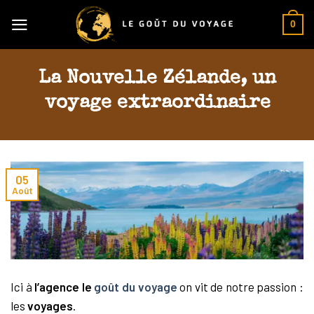
Skip
0
to
content
La Nouvelle Zélande, un
voyage extraordinaire
05
Août
Ici à
l’agence le
goût du voyage
on vit de notre passion :
les
voyages
.