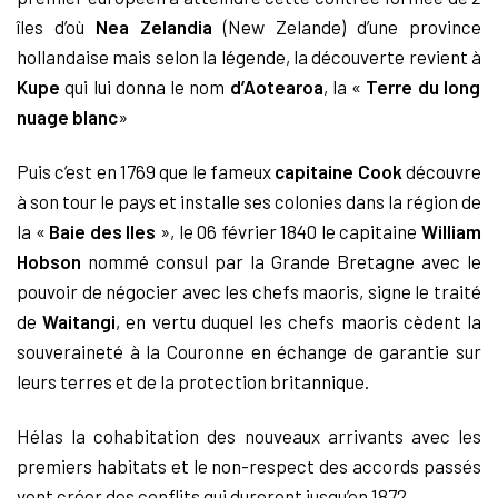
îles d’où
Nea Zelandia
(New Zelande) d’une province
hollandaise mais selon la légende, la découverte revient à
Kupe
qui lui donna le nom
d’Aotearoa
, la «
Terre du long
nuage blanc
»
Puis c’est en 1769 que le fameux
capitaine Cook
découvre
à son tour le pays et installe ses colonies dans la région de
la «
Baie des Iles
», le 06 février 1840 le capitaine
William
Hobson
nommé consul par la Grande Bretagne avec le
pouvoir de négocier avec les chefs maoris, signe le traité
de
Waitangi
, en vertu duquel les chefs maoris cèdent la
souveraineté à la Couronne en échange de garantie sur
leurs terres et de la protection britannique.
Hélas la cohabitation des nouveaux arrivants avec les
premiers habitats et le non-respect des accords passés
vont créer des conflits qui dureront jusqu’en 1872.