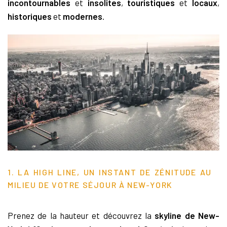
incontournables
et
insolites
,
touristiques
et
locaux
,
historiques
et
modernes
.
1. LA HIGH LINE, UN INSTANT DE ZÉNITUDE AU
MILIEU DE VOTRE SÉJOUR À NEW-YORK
Prenez de la hauteur et découvrez la
skyline de New-