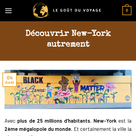
Skip
0
to
content
Découvrir New-York
autrement
04
Août
Avec
plus de 25 millions d’habitants
,
New-York
est la
2ème mégalopole du monde.
Et certainement la ville la