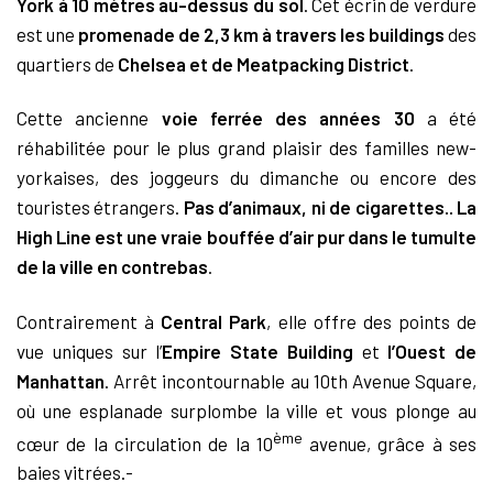
York à 10 mètres au-dessus du sol
. Cet écrin de verdure
est une
promenade de 2,3 km
à travers les buildings
des
quartiers de
Chelsea et de Meatpacking District
.
Cette ancienne
voie ferrée des années 30
a été
réhabilitée pour le plus grand plaisir des familles new-
yorkaises, des joggeurs du dimanche ou encore des
touristes étrangers.
Pas d’animaux, ni de cigarettes.. La
High Line est une vraie bouffée d’air pur dans le tumulte
de la ville en contrebas
.
Contrairement à
Central Park
, elle offre des points de
vue uniques sur l’
Empire State Building
et
l’Ouest de
Manhattan
. Arrêt incontournable au 10th Avenue Square,
où une esplanade surplombe la ville et vous plonge au
ème
cœur de la circulation de la 10
avenue, grâce à ses
baies vitrées.-