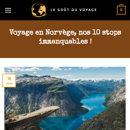
Skip
0
to
content
Voyage en Norvège, nos 10 stops
immanquables !
16
Juin