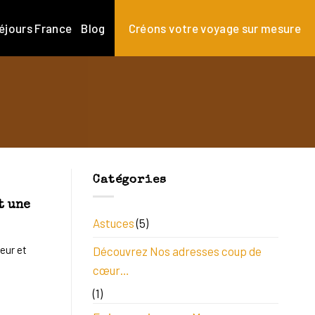
éjours France
Blog
Créons votre voyage sur mesure
Catégories
t une
Astuces
(5)
eur et
Découvrez Nos adresses coup de
cœur…
(1)