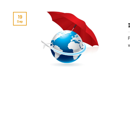
19
Sep
P
v