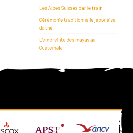
Les Alpes Suisses par le train
Cérémonie traditionnelle japonaise
du thé
L’empreinte des mayas au
Guatemala