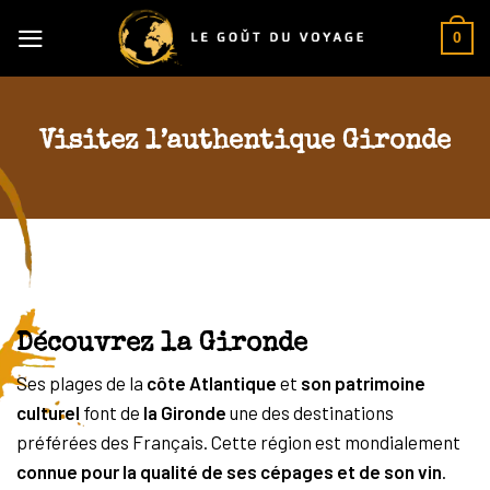
Skip
0
to
content
Visitez l’authentique Gironde
Découvrez la Gironde
Ses plages de la
côte Atlantique
et
son patrimoine
culturel
font de
la
Gironde
une des destinations
préférées des Français. Cette région est mondialement
connue pour la qualité de ses cépages et de son vin
.