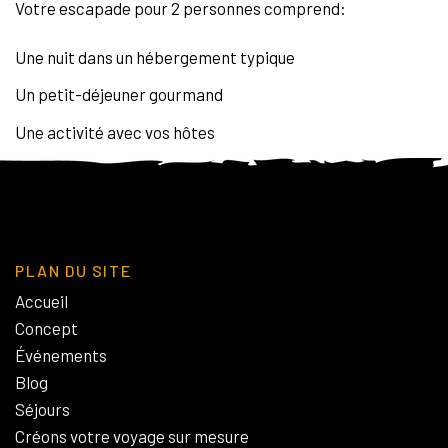
Votre escapade pour 2 personnes comprend:
Une nuit dans un hébergement typique
Un petit-déjeuner gourmand
Une activité avec vos hôtes
PLAN DU SITE
Accueil
Concept
Événements
Blog
Séjours
Créons votre voyage sur mesure