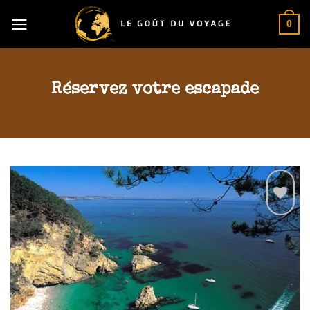
Skip
0
to
content
Réservez votre escapade
Add to
wishlist