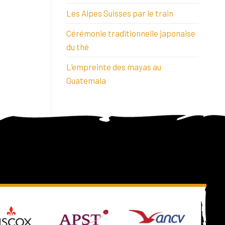
Les Alpes Suisses par le train
Cérémonie traditionnelle japonaise
du thé
L’empreinte des mayas au
Guatemala