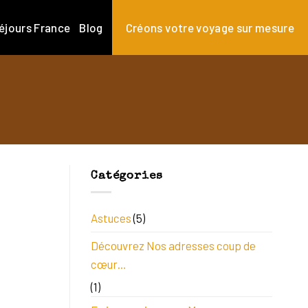
éjours France
Blog
Créons votre voyage sur mesure
Catégories
Astuces
(5)
Découvrez Nos adresses coup de
cœur…
(1)