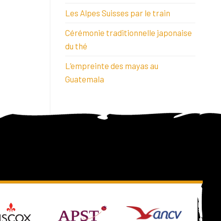
Les Alpes Suisses par le train
Cérémonie traditionnelle japonaise
du thé
L’empreinte des mayas au
Guatemala