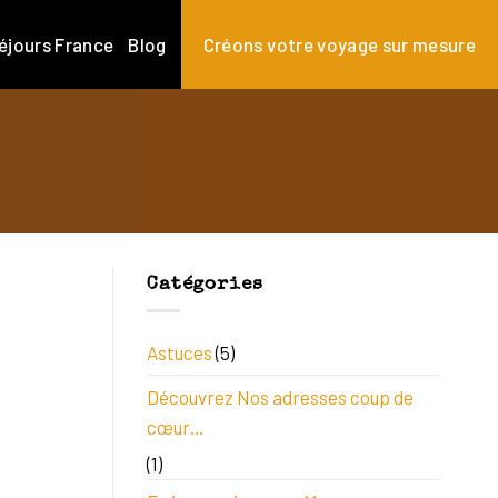
éjours France
Blog
Créons votre voyage sur mesure
Catégories
Astuces
(5)
Découvrez Nos adresses coup de
cœur…
(1)