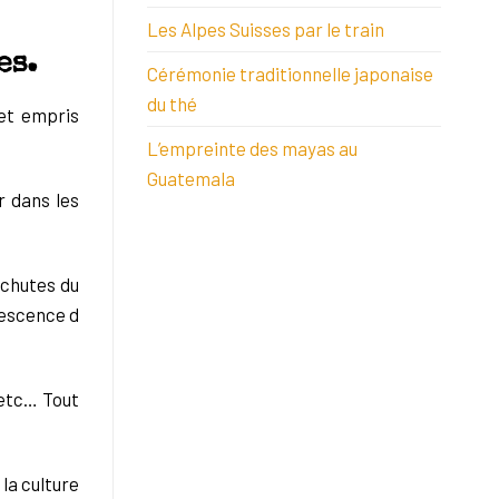
Les Alpes Suisses par le train
es.
Cérémonie traditionnelle japonaise
du thé
 et empris
L’empreinte des mayas au
Guatemala
r dans les
 chutes du
vescence d
 etc… Tout
la culture