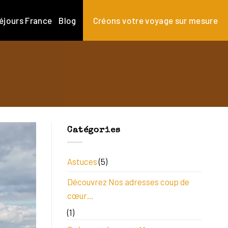
éjours France
Blog
Créons votre voyage sur mesure
Catégories
Astuces
(5)
Découvrez Nos adresses coup de
cœur…
(1)