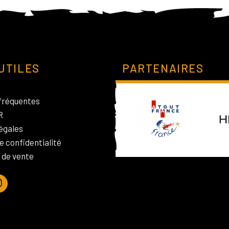
UTILES
PARTENAIRES
fréquentes
R
égales
e confidentialité
 de vente